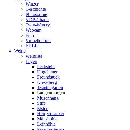
Winzer
Geschichte
Philosophie
VDP-Charta
Twin-Winery
Webcam
Film
Virtuelle Tour
EULLa
Weine
Weinliste
Lagen
Pechstein
Ungeheuer
Freundstück
Kieselberg
Jesuitengarten
Langenmorgen
Musenhang
Stift
Elster
Herrgottsacker
Mäushöhle
Leinhöhle
Paradiesgarten