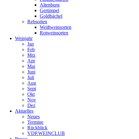
Altenburg
Gerümpel
Goldbächel
Rebsorten
Weißweinsorten
Rotweinsorten
Weinjahr
Jan
Feb
Mrz
Apr
Mai
Juni
Juli
Aug
Sept
Okt
Nov
Dez
Aktuelles
Neues
Termine
Rückblick
VDP.WEINCLUB
Presse