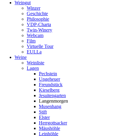
Weingut
Winzer
Geschichte
Philosophie
VDP-Charta
Twin-Winery
Webcam
Film
Virtuelle Tour
EULLa
Weine
Weinliste
Lagen
Pechstein
Ungeheuer
Freundstück
Kieselberg
Jesuitengarten
Langenmorgen
Musenhang
Stift
Elster
Herrgottsacker
Mäushöhle
Leinhöhle