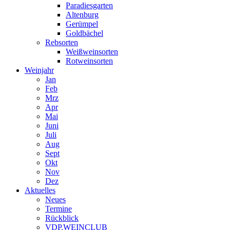
Paradiesgarten
Altenburg
Gerümpel
Goldbächel
Rebsorten
Weißweinsorten
Rotweinsorten
Weinjahr
Jan
Feb
Mrz
Apr
Mai
Juni
Juli
Aug
Sept
Okt
Nov
Dez
Aktuelles
Neues
Termine
Rückblick
VDP.WEINCLUB