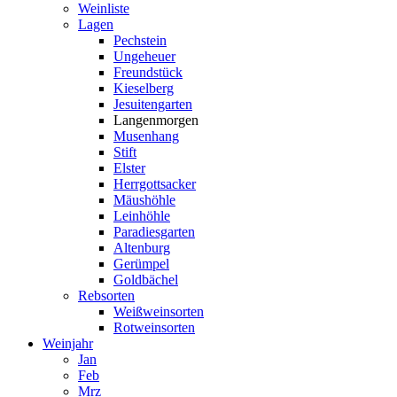
Weinliste
Lagen
Pechstein
Ungeheuer
Freundstück
Kieselberg
Jesuitengarten
Langenmorgen
Musenhang
Stift
Elster
Herrgottsacker
Mäushöhle
Leinhöhle
Paradiesgarten
Altenburg
Gerümpel
Goldbächel
Rebsorten
Weißweinsorten
Rotweinsorten
Weinjahr
Jan
Feb
Mrz