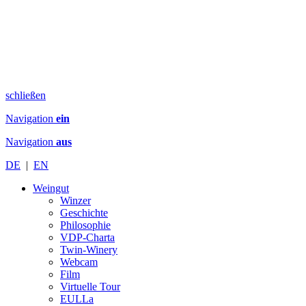
schließen
Navigation
ein
Navigation
aus
DE
|
EN
Weingut
Winzer
Geschichte
Philosophie
VDP-Charta
Twin-Winery
Webcam
Film
Virtuelle Tour
EULLa