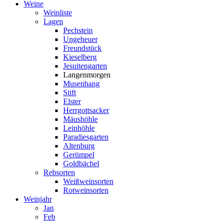
Weine
Weinliste
Lagen
Pechstein
Ungeheuer
Freundstück
Kieselberg
Jesuitengarten
Langenmorgen
Musenhang
Stift
Elster
Herrgottsacker
Mäushöhle
Leinhöhle
Paradiesgarten
Altenburg
Gerümpel
Goldbächel
Rebsorten
Weißweinsorten
Rotweinsorten
Weinjahr
Jan
Feb