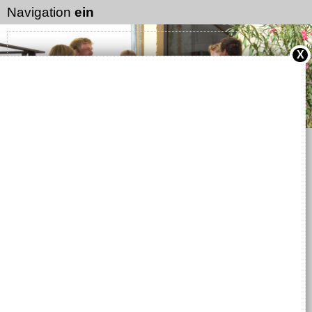
Navigation
ein
X
Online-Shop
Aktuelles :
Neues
3. März 2018 // Israel Weinprobe