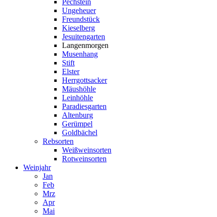
Pechstein
Ungeheuer
Freundstück
Kieselberg
Jesuitengarten
Langenmorgen
Musenhang
Stift
Elster
Herrgottsacker
Mäushöhle
Leinhöhle
Paradiesgarten
Altenburg
Gerümpel
Goldbächel
Rebsorten
Weißweinsorten
Rotweinsorten
Weinjahr
Jan
Feb
Mrz
Apr
Mai